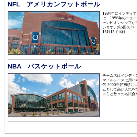
NFL アメリカンフットボール
1984年にインディ
は、1958年のニュ
ャンピオンシップが
います。第5回スパ
16対13で退け…
NBA バスケットボール
チーム名はインディ
マイルレースに用い
代-2000年代初頭
ムとして高い人気を
スらと数々の名試合